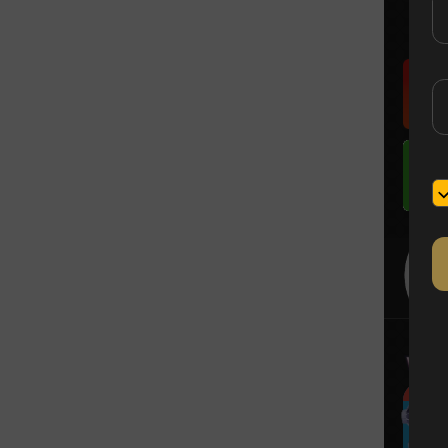
Mi
02
P