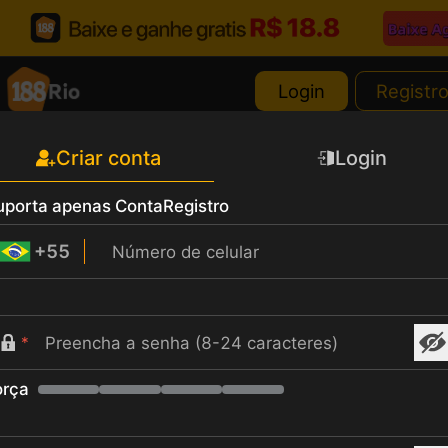
atualizar a página
Login
Registr
Criar conta
Login
uporta apenas ContaRegistro
+
55
ganhe
R$ 30
, compartilhe o link da agência, 
*
🧧 Convide 1 pessoa, ganhe
R$ 30
, comparti
orça