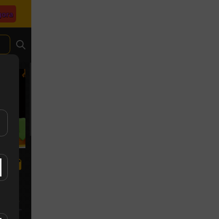
o
ganhe até
6,0%
de lucro 🧧
lhe o link da agência, ganhe até
6,0%
de lucr